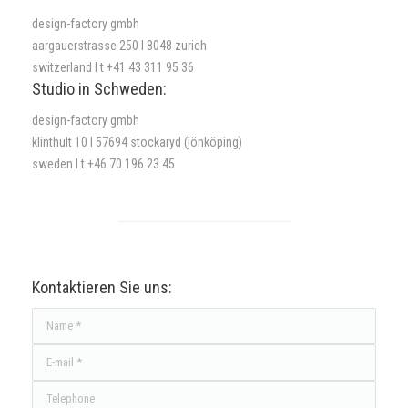
design-factory gmbh
aargauerstrasse 250 l 8048 zurich
switzerland l t +41 43 311 95 36
Studio in Schweden:
design-factory gmbh
klinthult 10 l 57694 stockaryd (jönköping)
sweden l t +46 70 196 23 45
Kontaktieren Sie uns:
Name *
E-mail *
Telephone