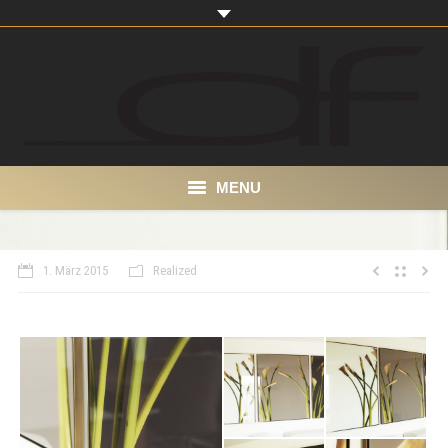
MENU
Start
1. März 2015
Realized
About
Portfolio
Produkte
Kontakt